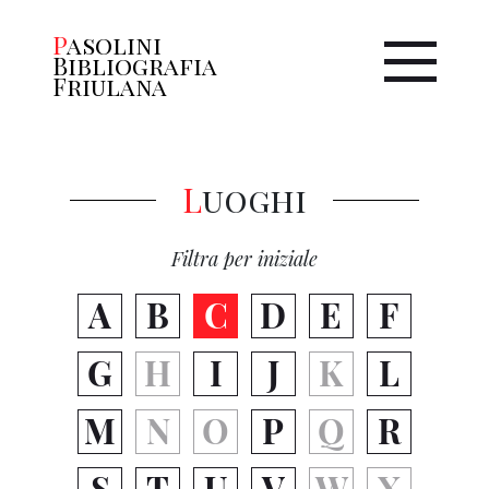
Pasolini
Bibliografia
Friulana
Luoghi
Filtra per iniziale
A
B
C
D
E
F
G
H
I
J
K
L
M
N
O
P
Q
R
S
T
U
V
W
X