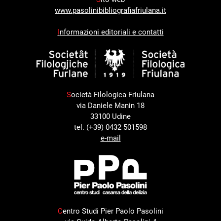
www.pasolinibibliografiafriulana.it
I
nformazioni editoriali e contatti
S
ocietà Filologica Friulana
via Daniele Manin 18
33100 Udine
tel. (+39) 0432 501598
e-mail
C
entro Studi Pier Paolo Pasolini