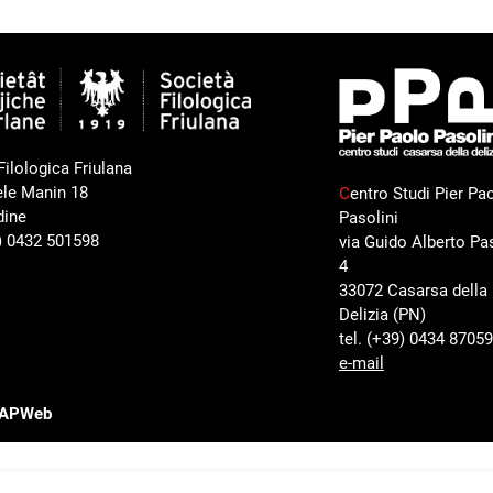
Filologica Friulana
ele Manin 18
C
entro Studi Pier Pa
dine
Pasolini
9) 0432 501598
via Guido Alberto Pas
4
33072 Casarsa della
Delizia (PN)
tel. (+39) 0434 8705
e-mail
CAPWeb