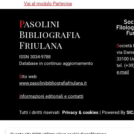
Vai al modulo Partecipa
Pasolini
Bibliografia
Friulana
S
ocietà 
via Dani
ISSN 3034-9788
33100 U
Database in continuo aggiornamento
tel. (+3
e-mail
S
ito web
www.pasolinibibliografiafriulana.it
I
nformazioni editoriali e contatti
Tutti i diritti riservati
Privacy & cookies
| Powered By
SI