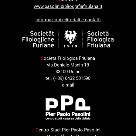
www.pasolinibibliografiafriulana.it
I
nformazioni editoriali e contatti
S
ocietà Filologica Friulana
via Daniele Manin 18
33100 Udine
tel. (+39) 0432 501598
e-mail
C
entro Studi Pier Paolo Pasolini