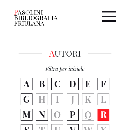
Pasolini
Bibliografia
Friulana
Autori
Filtra per iniziale
A
B
C
D
E
F
G
H
I
J
K
L
M
N
O
P
Q
R
S
T
U
V
W
X