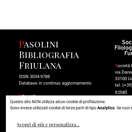
Pasolini
Bibliografia
Friulana
S
ocietà 
via Dani
ISSN 3034-9788
33100 U
Database in continuo aggiornamento
tel. (+3
e-mail
S
ito web
Questo sito NON utilizza alcun cookie di profilazione.
www.pasolinibibliografiafriulana.it
Sono invece utilizzati cookie di terze parti di tipo
Analytics
. Se vuoi 
I
nformazioni editoriali e contatti
Scopri di più e personalizza
...
Tutti i diritti riservati
Privacy & cookies
| Powered By
SI