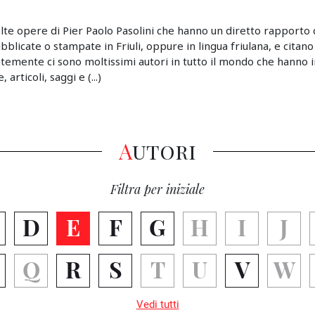
lte opere di Pier Paolo Pasolini che hanno un diretto rapporto c
pubblicate o stampate in Friuli, oppure in lingua friulana, e citano
emente ci sono moltissimi autori in tutto il mondo che hanno i
articoli, saggi e (...)
Autori
Filtra per iniziale
D
E
F
G
H
I
J
Q
R
S
T
U
V
W
Vedi tutti