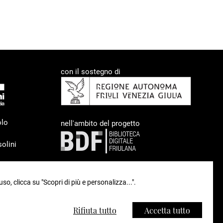
con il sostegno di
olo
nell'ambito del progetto
olini
uso, clicca su "Scopri di più e personalizza...".
93
Rifiuta tutto
Accetta tutto