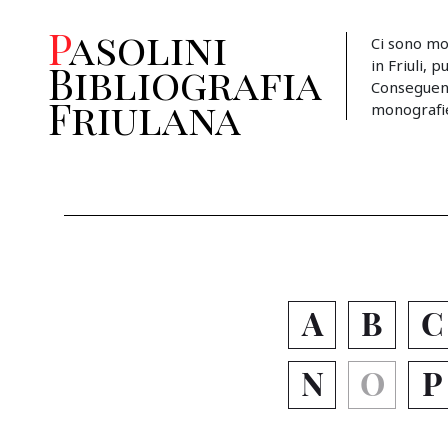
Pasolini
Ci sono mo
in Friuli, 
Bibliografia
Conseguent
Friulana
monografie, 
A
B
C
N
O
P