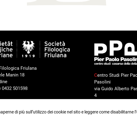
Filologica Friulana
ele Manin 18
C
entro Studi Pier Pa
dine
Pasolini
9) 0432 501598
via Guido Alberto Pas
4
33072 Casarsa della
Delizia (PN)
saperne di più sull’utilizzo dei cookie nel sito e leggere come disabilitarne l’
tel. (+39) 0434 8705
e-mail
CAPWeb