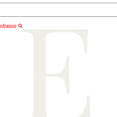
E
anfranco