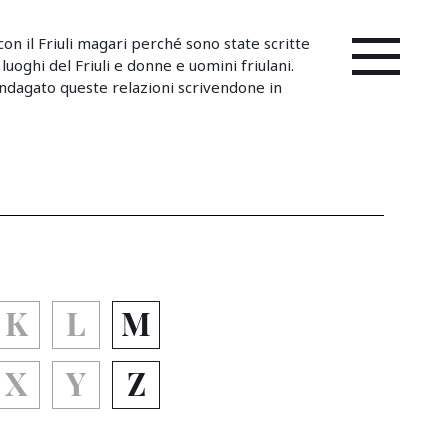
on il Friuli magari perché sono state scritte
 luoghi del Friuli e donne e uomini friulani.
ndagato queste relazioni scrivendone in
K
L
M
X
Y
Z