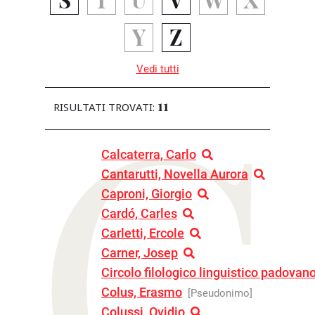
C
Y
Z
Vedi tutti
11
RISULTATI TROVATI:
Calcaterra, Carlo
Cantarutti, Novella Aurora
Caproni, Giorgio
Cardó, Carles
Carletti, Ercole
Carner, Josep
Circolo filologico linguistico padovan
Colus, Erasmo
[Pseudonimo]
Colussi, Ovidio