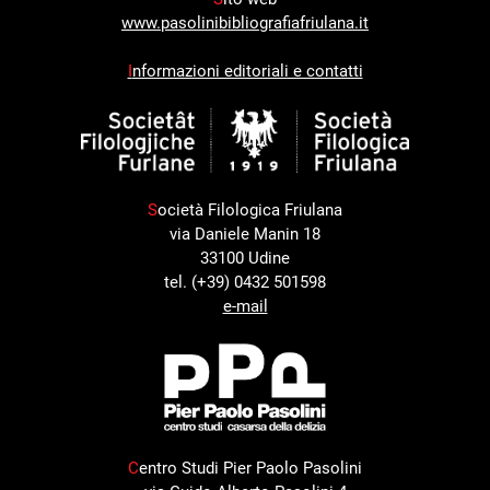
www.pasolinibibliografiafriulana.it
I
nformazioni editoriali e contatti
S
ocietà Filologica Friulana
via Daniele Manin 18
33100 Udine
tel. (+39) 0432 501598
e-mail
C
entro Studi Pier Paolo Pasolini