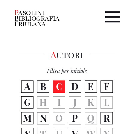
Pasolini
Bibliografia
Friulana
Autori
Filtra per iniziale
A
B
C
D
E
F
G
H
I
J
K
L
M
N
O
P
Q
R
S
T
U
V
W
X