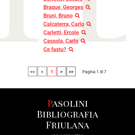
Braque, Georges
Bruni, Bruno
Calcaterra, Carlo
Carletti, Ercole
Cassola, Carlo
Ce fastu?
<<
<
1
>
>>
Pagina 1 di 7
Pasolini
Bibliografia
Friulana