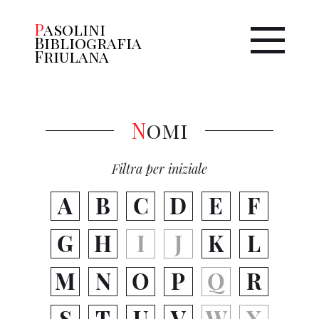
Pasolini
Bibliografia
Friulana
Nomi
Filtra per iniziale
A
B
C
D
E
F
G
H
I
J
K
L
M
N
O
P
Q
R
S
T
U
V
W
X