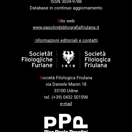
ISSN 3034-9788
Database in continuo aggiornamento
S
ito web
www.pasolinibibliografiafriulana.it
I
nformazioni editoriali e contatti
S
ocietà Filologica Friulana
via Daniele Manin 18
33100 Udine
tel. (+39) 0432 501598
e-mail