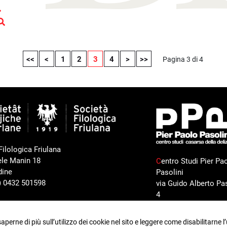
<<
<
1
2
3
4
>
>>
Pagina 3 di 4
Filologica Friulana
ele Manin 18
C
entro Studi Pier Pa
dine
Pasolini
9) 0432 501598
via Guido Alberto Pas
4
33072 Casarsa della
Delizia (PN)
saperne di più sull’utilizzo dei cookie nel sito e leggere come disabilitarne l’