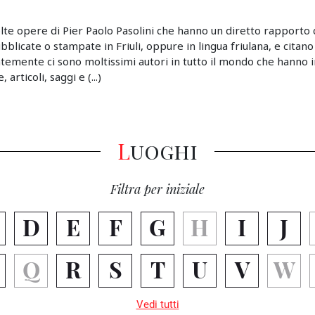
lte opere di Pier Paolo Pasolini che hanno un diretto rapporto c
pubblicate o stampate in Friuli, oppure in lingua friulana, e citano
emente ci sono moltissimi autori in tutto il mondo che hanno i
articoli, saggi e (...)
Luoghi
Filtra per iniziale
D
E
F
G
H
I
J
Q
R
S
T
U
V
W
Vedi tutti