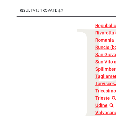
47
RISULTATI TROVATI:
Repubblic
Rivarotta 
Romania
Runcis (b
San Giovan
San Vito 
Spilimbe
Tagliamen
Torviscos
Tricesimo
Trieste
Udine
Valvasone