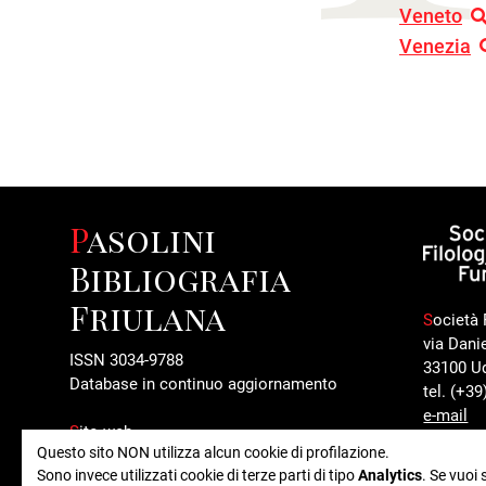
Veneto
Venezia
Pasolini
Bibliografia
Friulana
S
ocietà 
via Dani
ISSN 3034-9788
33100 U
Database in continuo aggiornamento
tel. (+3
e-mail
S
ito web
Questo sito NON utilizza alcun cookie di profilazione.
www.pasolinibibliografiafriulana.it
Sono invece utilizzati cookie di terze parti di tipo
Analytics
. Se vuoi 