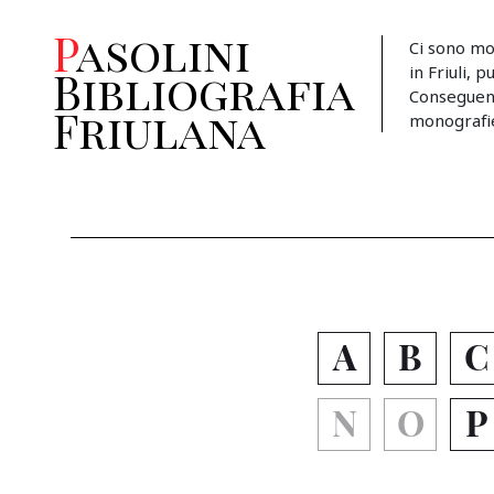
Pasolini
Ci sono mo
in Friuli, 
Bibliografia
Conseguent
Friulana
monografie, 
A
B
C
N
O
P