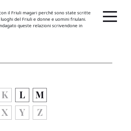
on il Friuli magari perché sono state scritte
 luoghi del Friuli e donne e uomini friulani.
ndagato queste relazioni scrivendone in
K
L
M
X
Y
Z