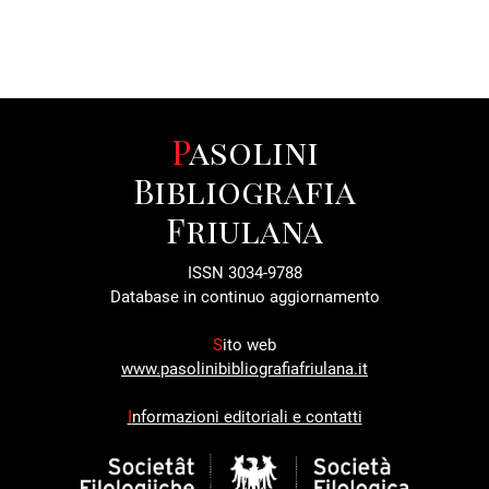
sonetto
sonetto
sonetto
1947
1994
1999
Pasolini
Bibliografia
Friulana
ISSN 3034-9788
Database in continuo aggiornamento
S
ito web
www.pasolinibibliografiafriulana.it
I
nformazioni editoriali e contatti