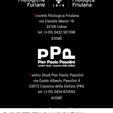
S
ocietà Filologica Friulana
via Daniele Manin 18
33100 Udine
tel. (+39) 0432 501598
e-mail
C
entro Studi Pier Paolo Pasolini
via Guido Alberto Pasolini 4
33072 Casarsa della Delizia (PN)
tel. (+39) 0434 870593
e-mail
con il sostegno di