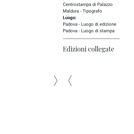
Centrostampa di Palazzo
Maldura - Tipografo
Luogo:
Padova - Luogo di edizione
Padova - Luogo di stampa
Edizioni collegate
Il
Il
Il
Colloredo
Colloredo
Colloredo
e
e
e
il
il
il