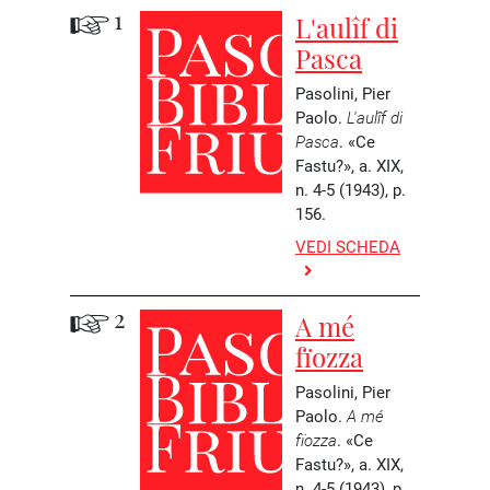
1
L'aulîf di
Pasca
Pasolini, Pier
Paolo.
L'aulîf di
Pasca
. «Ce
Fastu?», a. XIX,
n. 4-5 (1943), p.
156.
VEDI SCHEDA
2
A mé
fïozza
Pasolini, Pier
Paolo.
A mé
fïozza
. «Ce
Fastu?», a. XIX,
n. 4-5 (1943), p.