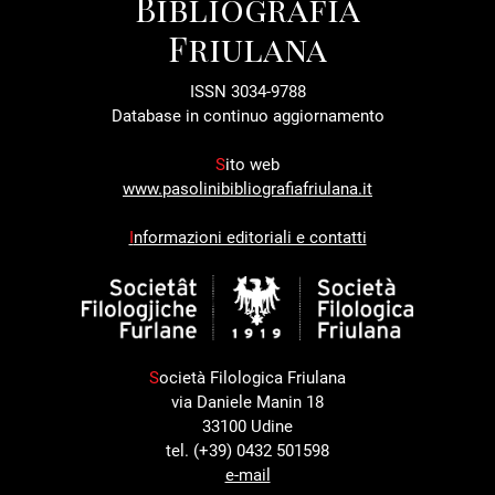
Bibliografia
Friulana
ISSN 3034-9788
Database in continuo aggiornamento
S
ito web
www.pasolinibibliografiafriulana.it
I
nformazioni editoriali e contatti
S
ocietà Filologica Friulana
via Daniele Manin 18
33100 Udine
tel. (+39) 0432 501598
e-mail