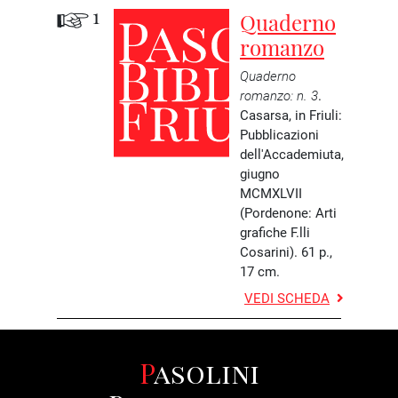
1
Quaderno
romanzo
Quaderno
romanzo
: n. 3
.
Casarsa, in Friuli:
Pubblicazioni
dell'Accademiuta,
giugno
MCMXLVII
(Pordenone: Arti
grafiche F.lli
Cosarini).
61 p.,
17 cm.
VEDI SCHEDA
Pasolini