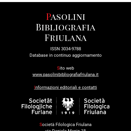
Pasolini
Bibliografia
Friulana
ISSN 3034-9788
Database in continuo aggiornamento
S
ito web
www.pasolinibibliografiafriulana.it
I
nformazioni editoriali e contatti
S
ocietà Filologica Friulana
via Daniele Manin 18