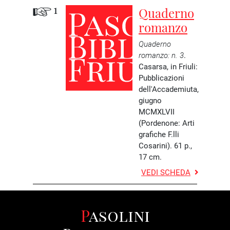
1
Quaderno
romanzo
Quaderno
romanzo
: n. 3
.
Casarsa, in Friuli:
Pubblicazioni
dell'Accademiuta,
giugno
MCMXLVII
(Pordenone: Arti
grafiche F.lli
Cosarini).
61 p.,
17 cm.
VEDI SCHEDA
Pasolini