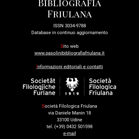
Bibliografia
Friulana
ISSN 3034-9788
Database in continuo aggiornamento
S
ito web
www.pasolinibibliografiafriulana.it
I
nformazioni editoriali e contatti
S
ocietà Filologica Friulana
via Daniele Manin 18
33100 Udine
tel. (+39) 0432 501598
e-mail