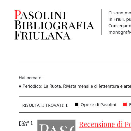
Pasolini
Ci sono mo
in Friuli, 
Bibliografia
Conseguent
Friulana
monografie, 
Hai cercato:
Periodico
:
La Ruota. Rivista mensile di letteratura e art
1
Opere di Pasolini
E
RISULTATI TROVATI:
1
Recensione di P