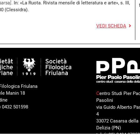
sarsa]
. In: «La Ruota. Rivista mensile di letteratura e arte», s. III,
30 (Clessidra).
VEDI SCHEDA
Filologica Friulana
ele Manin 18
C
entro Studi Pier Pa
dine
Pasolini
9) 0432 501598
via Guido Alberto Pas
4
33072 Casarsa della
Delizia (PN)
tel. (+39) 0434 8705