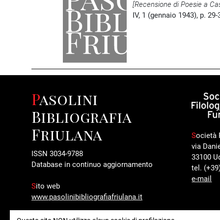
[Recensione di Poesie a Ca
IV, 1 (gennaio 1943), p. 29-
Pasolini
Bibliografia
Friulana
S
ocietà 
via Dani
ISSN 3034-9788
33100 U
Database in continuo aggiornamento
tel. (+3
e-mail
S
ito web
www.pasolinibibliografiafriulana.it
I
nformazioni editoriali e contatti