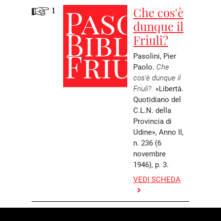
1
Che cos'è
dunque il
Friuli?
Pasolini, Pier
Paolo.
Che
cos'è dunque il
Friuli?.
«Libertà.
Quotidiano del
C.L.N. della
Provincia di
Udine», Anno II,
n. 236 (6
novembre
1946), p. 3.
VEDI SCHEDA