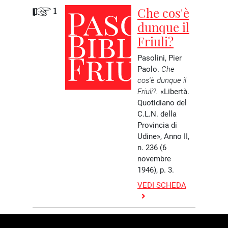
1
Che cos'è
dunque il
Friuli?
Pasolini, Pier
Paolo.
Che
cos'è dunque il
Friuli?.
«Libertà.
Quotidiano del
C.L.N. della
Provincia di
Udine», Anno II,
n. 236 (6
novembre
1946), p. 3.
VEDI SCHEDA