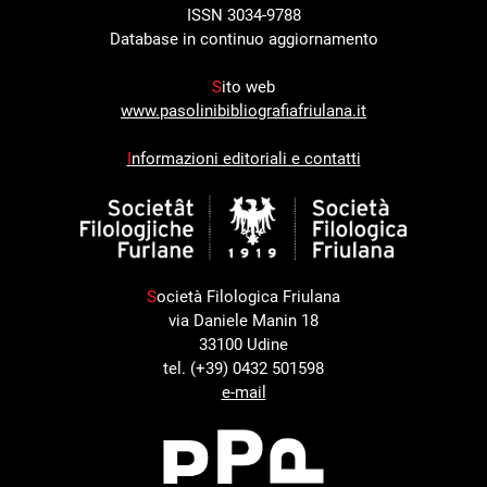
ISSN 3034-9788
Database in continuo aggiornamento
S
ito web
www.pasolinibibliografiafriulana.it
I
nformazioni editoriali e contatti
S
ocietà Filologica Friulana
via Daniele Manin 18
33100 Udine
tel. (+39) 0432 501598
e-mail