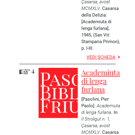
Çasarsa, avost
MCMXLV
. Casarsa
della Delizia:
[Academiuta di
lenga furlana],
1945, (San Vit:
Stamparia Primon),
p. I-III.
VEDI SCHEDA
4
Academiuta
di lenga
furlana
[Pasolini, Pier
Paolo].
Academiuta
di lenga furlana
. In:
Il Stroligut n. 1,
Çasarsa, avost
MCMXLV
. Casarsa