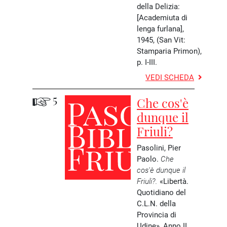
della Delizia:
[Academiuta di
lenga furlana],
1945, (San Vit:
Stamparia Primon),
p. I-III.
VEDI SCHEDA
5
Che cos'è
dunque il
Friuli?
Pasolini, Pier
Paolo.
Che
cos'è dunque il
Friuli?.
«Libertà.
Quotidiano del
C.L.N. della
Provincia di
Udine», Anno II,