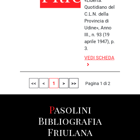
«Libertà.
Quotidiano del
C.L.N. della
Provincia di
Udine», Anno
III., n. 93 (19
aprile 1947), p.
3.
VEDI SCHEDA
<<
<
1
>
>>
Pagina 1 di 2
Pasolini
Bibliografia
Friulana