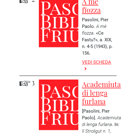
A mé
fïozza
Pasolini, Pier
Paolo.
A mé
fïozza
. «Ce
Fastu?», a. XIX,
n. 4-5 (1943), p.
156.
VEDI SCHEDA
3
Academiuta
di lenga
furlana
[Pasolini, Pier
Paolo].
Academiuta
di lenga furlana
. In:
Il Stroligut n. 1,