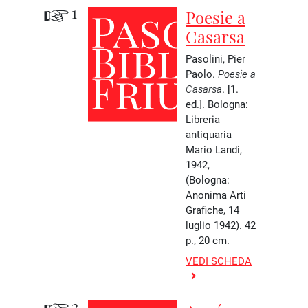
1
Poesie a
Casarsa
Pasolini, Pier
Paolo
.
Poesie a
Casarsa
. [1.
ed.]. Bologna:
Libreria
antiquaria
Mario Landi,
1942,
(Bologna:
Anonima Arti
Grafiche, 14
luglio 1942). 42
p., 20 cm.
VEDI SCHEDA
2