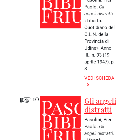
Paolo.
Gli
angeli distratti
.
«Libertà.
Quotidiano del
C.L.N. della
Provincia di
Udine», Anno
III., n. 93 (19
aprile 1947), p.
3.
VEDI SCHEDA
10
Gli angeli
distratti
Pasolini, Pier
Paolo.
Gli
angeli distratti
.