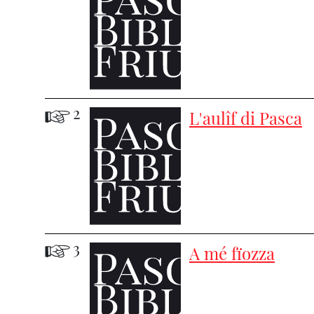
2
L'aulîf di Pasca
3
A mé fïozza