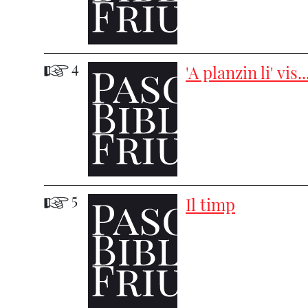
4
'A planzin li' vis..
5
Il timp