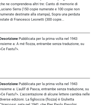
che ne comprendeva altri tre: Canto di memorie di
Luciano Serra (150 copie numerate e 100 copie non
numerate destinate alla stampa), Sopra una perduta
estate di Francesco Leonetti (300 copie...
Descrizione
Pubblicata per la prima volta nel 1943
insieme a: A mé fïozza, entrambe senza traduzione, su
«Ce Fastu?».
Descrizione
Pubblicata per la prima volta nel 1943
insieme a: L'aulîf di Pasca, entrambe senza traduzione, su
«Ce Fastu?». L'accentazione di alcune lettere cambia nelle
diverse edizioni. La figlioccia (fïozza) è Giulietta
Chiarcossi, nata nel 1941, che Pier Paolo Pasolini...