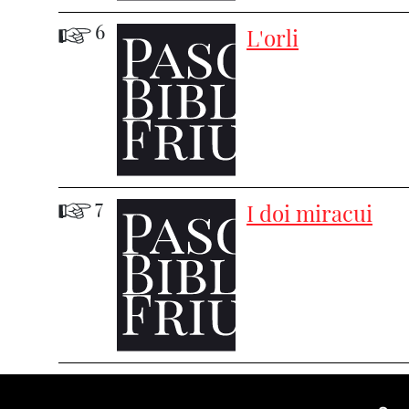
6
L'orli
7
I doi miracui