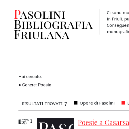
Pasolini
Ci sono mo
in Friuli, 
Bibliografia
Conseguent
Friulana
monografie, 
Hai cercato:
Genere
:
Poesia
7
Opere di Pasolini
RISULTATI TROVATI:
1
Poesie a Casars